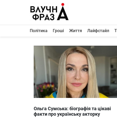
К
содержимому
Політика
Гроші
Життя
Лайфстайл
Т
Політика
Гроші
Життя
Лайфстайл
ТехноНаука
Людина
Корисності
Ukraine
Ольга Сумська: біографія та цікаві
Про нас
факти про українську акторку