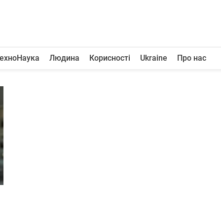
ехноНаука
Людина
Корисності
Ukraine
Про нас