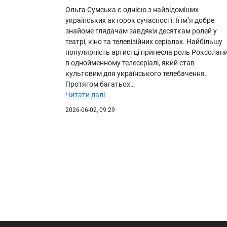
Ольга Сумська є однією з найвідоміших
українських акторок сучасності. Її ім’я добре
знайоме глядачам завдяки десяткам ролей у
театрі, кіно та телевізійних серіалах. Найбільшу
популярність артистці принесла роль Роксолан
в однойменному телесеріалі, який став
культовим для українського телебачення.
Протягом багатьох…
Читати далі
2026-06-02, 09:29