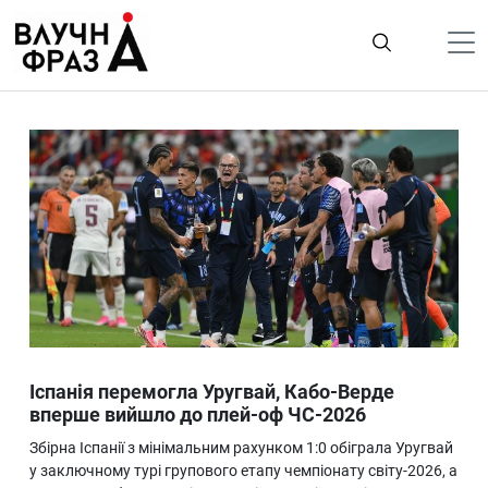
К
содержимому
Політика
Гроші
Життя
Лайфстайл
ТехноНаука
Людина
Корисності
Іспанія перемогла Уругвай, Кабо-Верде
Ukraine
вперше вийшло до плей-оф ЧС-2026
Про нас
Збірна Іспанії з мінімальним рахунком 1:0 обіграла Уругвай
у заключному турі групового етапу чемпіонату світу-2026, а