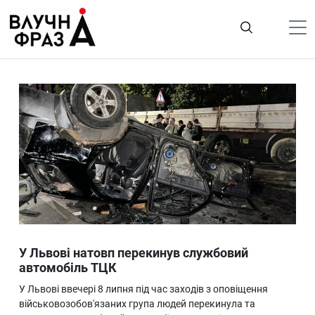
К
содержимому
Політика
Гроші
Життя
Лайфстайл
ТехноНаука
Людина
Корисності
У Львові натовп перекинув службовий
Ukraine
автомобіль ТЦК
Про нас
У Львові ввечері 8 липня під час заходів з оповіщення
військовозобов'язаних група людей перекинула та