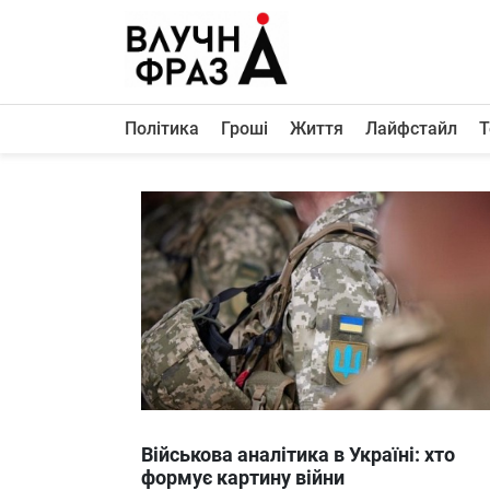
К
содержимому
Політика
Гроші
Життя
Лайфстайл
Т
Політика
Гроші
Життя
Лайфстайл
ТехноНаука
Людина
Корисності
Ukraine
Військова аналітика в Україні: хто
Про нас
формує картину війни