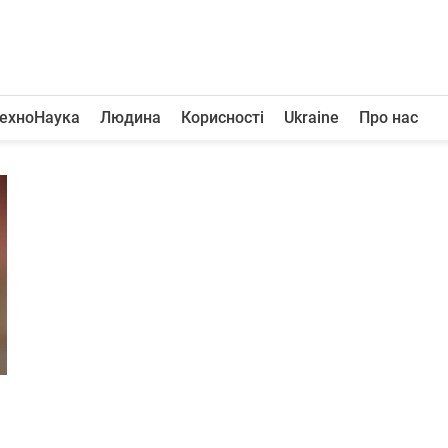
ехноНаука
Людина
Корисності
Ukraine
Про нас