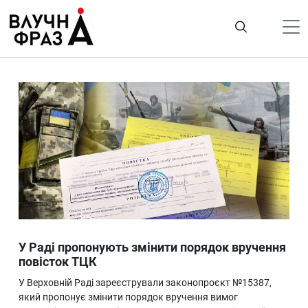
К
содержимому
Політика
Гроші
Життя
Лайфстайл
ТехноНаука
Людина
Корисності
У Раді пропонують змінити порядок вручення
Ukraine
повісток ТЦК
Про нас
У Верховній Раді зареєстрували законопроєкт №15387,
який пропонує змінити порядок вручення вимог