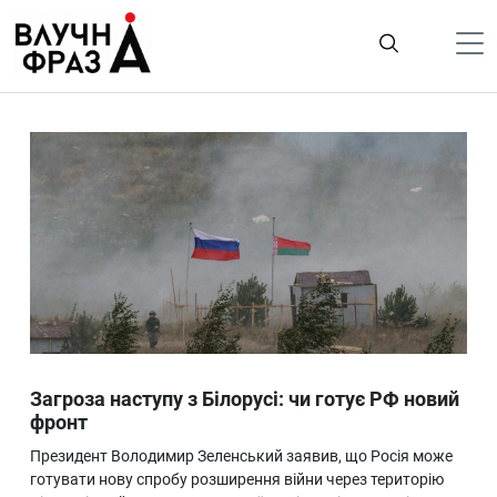
К
содержимому
Політика
Гроші
Життя
Лайфстайл
ТехноНаука
Людина
Корисності
Загроза наступу з Білорусі: чи готує РФ новий
Ukraine
фронт
Про нас
Президент Володимир Зеленський заявив, що Росія може
готувати нову спробу розширення війни через територію