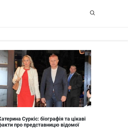
Катерина Суркіс: біографія та цікаві
факти про представницю відомої