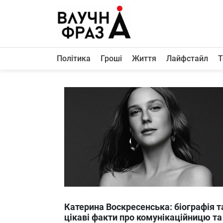
К
содержимому
Політика
Гроші
Життя
Лайфстайл
Т
Політика
Гроші
Життя
Лайфстайл
ТехноНаука
Людина
Корисності
Ukraine
Катерина Воскресенська: біографія т
Про нас
цікаві факти про комунікаційницю та