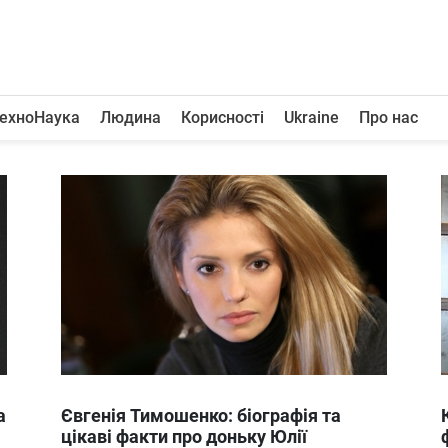
ехноНаука
Людина
Корисності
Ukraine
Про нас
а
Євгенія Тимошенко: біографія та
цікаві факти про доньку Юлії