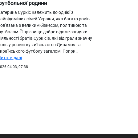
футбольної родини
атерина Суркіс належить до однієї з
айвідоміших сімей України, яка багато років
ов'язана з великим бізнесом, політикою та
утболом. Її прізвище добре відоме завдяки
іяльності братів Суркісів, які відіграли значну
роль у розвитку київського «Динамо» та
українського футболу загалом. Попри…
Читати далі
026-04-03, 07:38