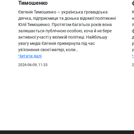
Тимошенко
Євгенія Тимошенко — українська громадська
К
діячка, підприємиця та донька відомої політикині
н
Юлії Тимошенко. Протягом багатьох років вона
п
залишається публічною особою, хоча й не бере
ф
в
активної участі у великій політиці. Найбільшу
д
увагу медіа Євгенія привернула під час
ув'язнення своєї матері, коли…
Читати далі
2026-06-09, 11:33
2