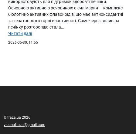
використовують для підтримки здоров'я печінки.
Основною активною речовиною є силімарин — комплекс
біологічно активних флавоноїдів, що має антиоксидантні
та гепатопротекторні властивості. Саме через вплив на
печінку розторопша стала…
Читати далі
2026-05-30, 11:55
© fraza.ua 2026
vlucnafraza@gmail.com