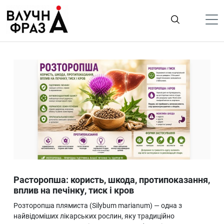
К
содержимому
Політика
Гроші
Життя
Лайфстайл
ТехноНаука
Людина
Корисності
Расторопша: користь, шкода, протипоказання,
Ukraine
вплив на печінку, тиск і кров
Про нас
Розторопша плямиста (Silybum marianum) — одна з
найвідоміших лікарських рослин, яку традиційно