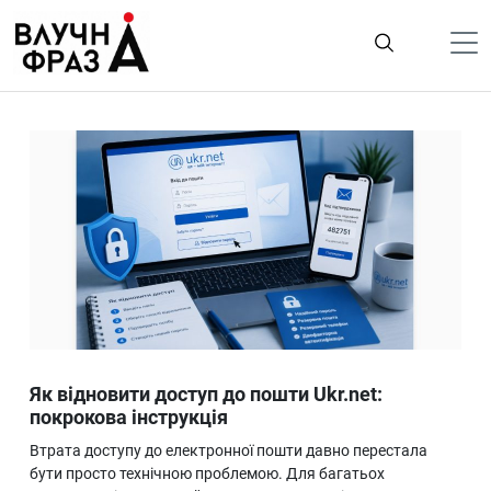
К
содержимому
Політика
Гроші
Життя
Лайфстайл
ТехноНаука
Людина
Корисності
Як відновити доступ до пошти Ukr.net:
Ukraine
покрокова інструкція
Про нас
Втрата доступу до електронної пошти давно перестала
бути просто технічною проблемою. Для багатьох