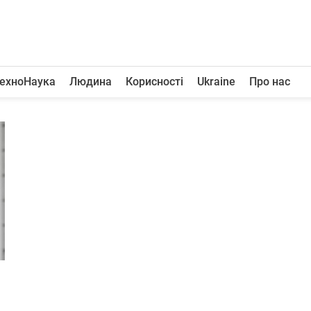
ехноНаука
Людина
Корисності
Ukraine
Про нас