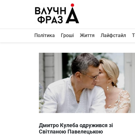
К
содержимому
Політика
Гроші
Життя
Лайфстайл
Т
Політика
Гроші
Життя
Лайфстайл
ТехноНаука
Людина
Корисності
Ukraine
Дмитро Кулеба одружився зі
Про нас
Світланою Павелецькою