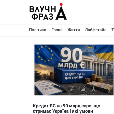
К
содержимому
Політика
Гроші
Життя
Лайфстайл
Т
Політика
Гроші
Життя
Лайфстайл
ТехноНаука
Людина
Корисності
Ukraine
Кредит ЄС на 90 млрд євро: що
Про нас
отримає Україна і які умови