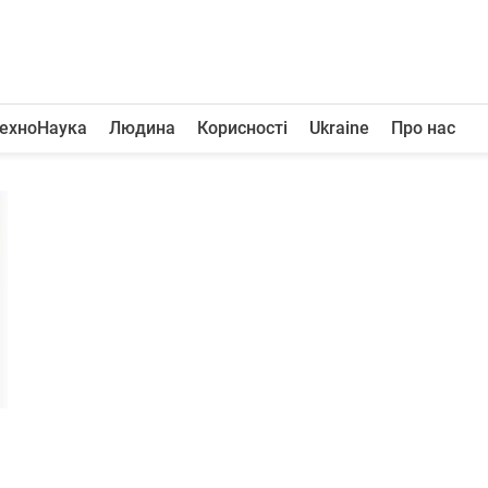
ехноНаука
Людина
Корисності
Ukraine
Про нас