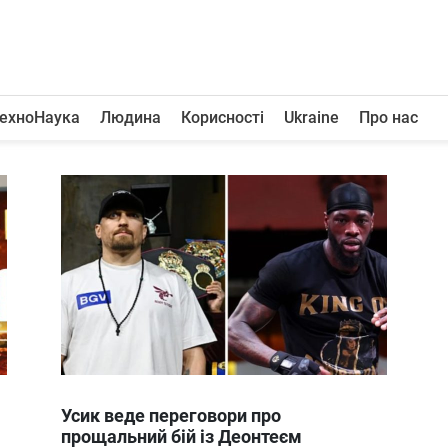
ехноНаука
Людина
Корисності
Ukraine
Про нас
Усик веде переговори про
прощальний бій із Деонтеєм