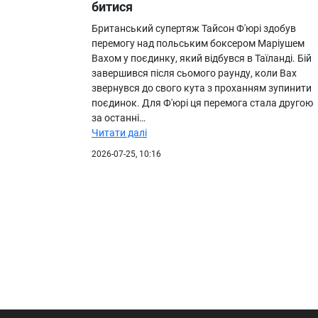
битися
Британський супертяж Тайсон Ф'юрі здобув
перемогу над польським боксером Маріушем
Вахом у поєдинку, який відбувся в Таїланді. Бій
завершився після сьомого раунду, коли Вах
звернувся до свого кута з проханням зупинити
поєдинок. Для Ф'юрі ця перемога стала другою
за останні…
Читати далі
2026-07-25, 10:16