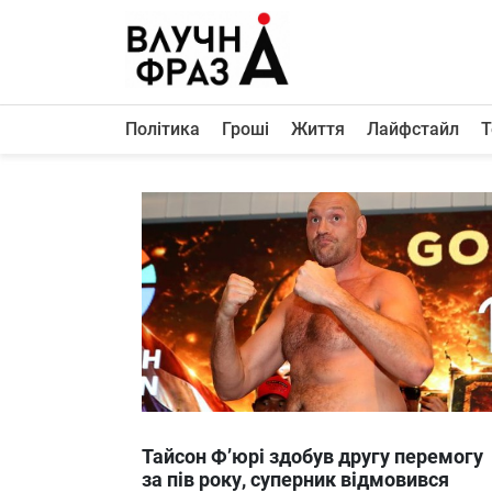
К
содержимому
Політика
Гроші
Життя
Лайфстайл
Т
Політика
Гроші
Життя
Лайфстайл
ТехноНаука
Людина
Корисності
Ukraine
Тайсон Ф’юрі здобув другу перемогу
Про нас
за пів року, суперник відмовився