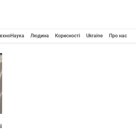
ехноНаука
Людина
Корисності
Ukraine
Про нас
і