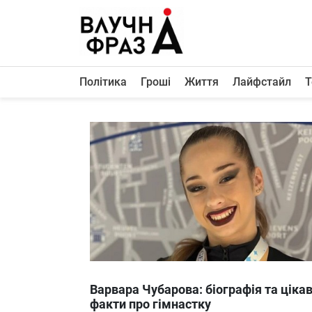
К
содержимому
Політика
Гроші
Життя
Лайфстайл
Т
Політика
Гроші
Життя
Лайфстайл
ТехноНаука
Людина
Корисності
Ukraine
Варвара Чубарова: біографія та цікав
Про нас
факти про гімнастку