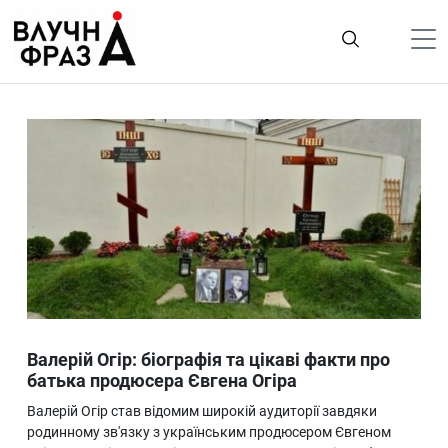
К
содержимому
Політика
Гроші
Життя
Лайфстайл
ТехноНаука
Людина
Корисності
Валерій Огір: біографія та цікаві факти про
Ukraine
батька продюсера Євгена Огіра
Про нас
Валерій Огір став відомим широкій аудиторії завдяки
родинному зв'язку з українським продюсером Євгеном