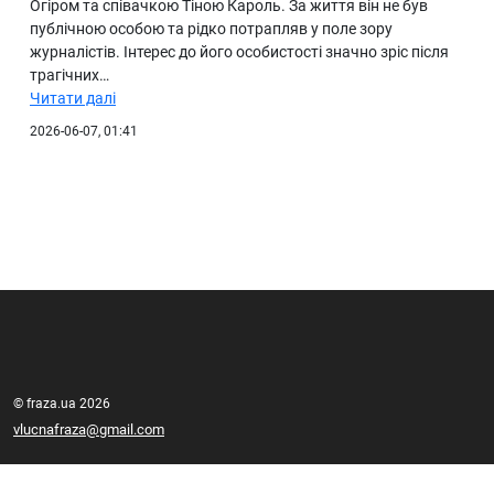
Огіром та співачкою Тіною Кароль. За життя він не був
публічною особою та рідко потрапляв у поле зору
журналістів. Інтерес до його особистості значно зріс після
трагічних…
Читати далі
2026-06-07, 01:41
© fraza.ua 2026
vlucnafraza@gmail.com