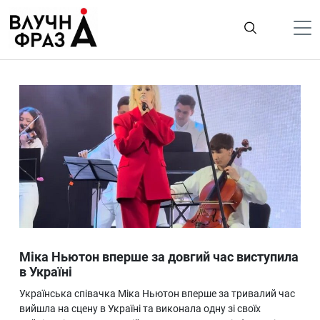
К
содержимому
Політика
Гроші
Життя
Лайфстайл
ТехноНаука
Людина
Корисності
Міка Ньютон вперше за довгий час виступила
Ukraine
в Україні
Про нас
Українська співачка Міка Ньютон вперше за тривалий час
вийшла на сцену в Україні та виконала одну зі своїх