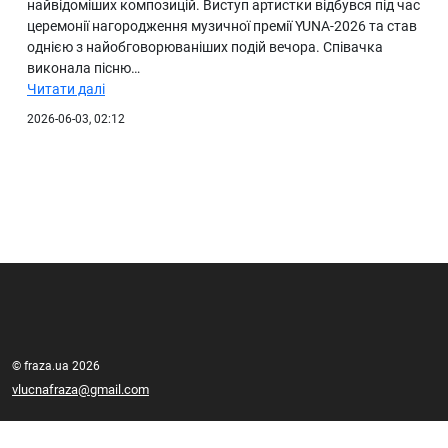
найвідоміших композицій. Виступ артистки відбувся під час
церемонії нагородження музичної премії YUNA-2026 та став
однією з найобговорюваніших подій вечора. Співачка
виконала пісню…
Читати далі
2026-06-03, 02:12
© fraza.ua 2026
vlucnafraza@gmail.com