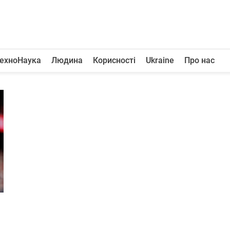
ехноНаука
Людина
Корисності
Ukraine
Про нас