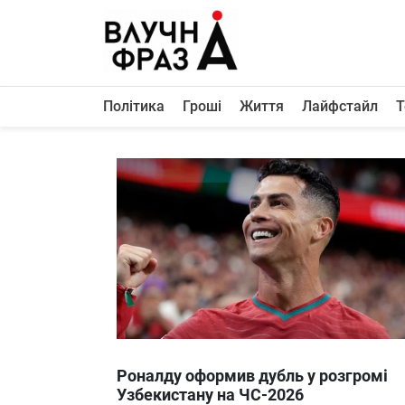
К
содержимому
Політика
Гроші
Життя
Лайфстайл
Т
Політика
Гроші
Життя
Лайфстайл
ТехноНаука
Людина
Корисності
Ukraine
Роналду оформив дубль у розгромі
Про нас
Узбекистану на ЧС-2026