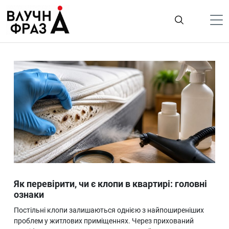
К
содержимому
Політика
Гроші
Життя
Лайфстайл
ТехноНаука
Людина
Корисності
Як перевірити, чи є клопи в квартирі: головні
Ukraine
ознаки
Про нас
Постільні клопи залишаються однією з найпоширеніших
проблем у житлових приміщеннях. Через прихований