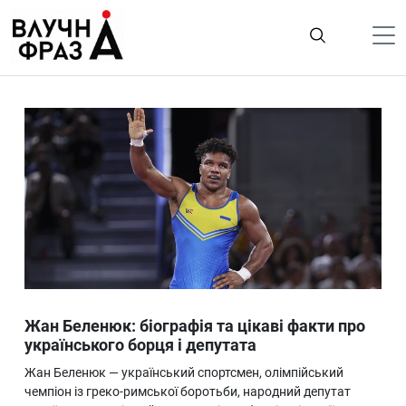
К
содержимому
Політика
Гроші
Життя
Лайфстайл
ТехноНаука
Людина
Корисності
Жан Беленюк: біографія та цікаві факти про
Ukraine
українського борця і депутата
Про нас
Жан Беленюк — український спортсмен, олімпійський
чемпіон із греко-римської боротьби, народний депутат