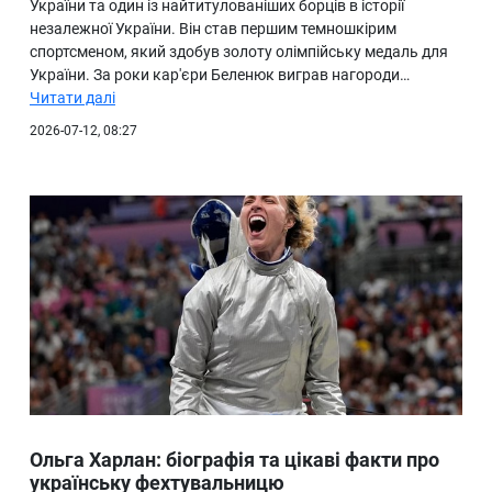
України та один із найтитулованіших борців в історії
незалежної України. Він став першим темношкірим
спортсменом, який здобув золоту олімпійську медаль для
України. За роки кар'єри Беленюк виграв нагороди…
Читати далі
2026-07-12, 08:27
Ольга Харлан: біографія та цікаві факти про
українську фехтувальницю