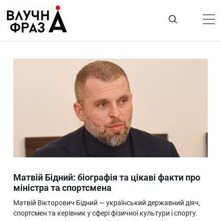
К
содержимому
Політика
Гроші
Життя
Лайфстайл
ТехноНаука
Людина
Корисності
Матвій Бідний: біографія та цікаві факти про
Ukraine
міністра та спортсмена
Про нас
Матвій Вікторович Бідний — український державний діяч,
спортсмен та керівник у сфері фізичної культури і спорту.