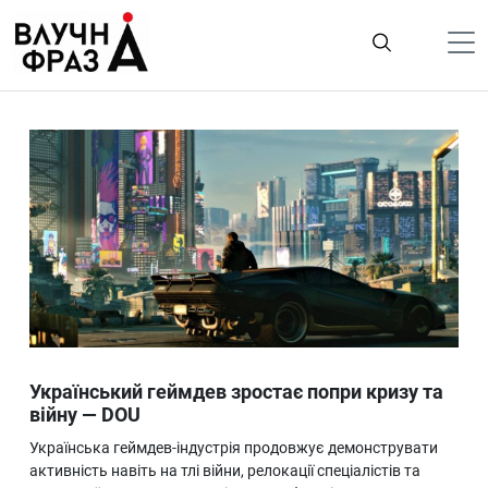
К
содержимому
Політика
Гроші
Життя
Лайфстайл
ТехноНаука
Людина
Корисності
Український геймдев зростає попри кризу та
Ukraine
війну — DOU
Про нас
Українська геймдев-індустрія продовжує демонструвати
активність навіть на тлі війни, релокації спеціалістів та