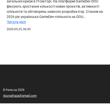
загальної кризи в IT-секторі. На платформі GameDev DOU
фіксують зростання кількості нових проєктів, активності
спільноти та обговорень навколо розробки ігор. Станом на
2026 рік українська GameDev-спільнота на DOU…
Читати далі
2026-05-25, 06:45
© fraza.ua 2026
vlucnafraza@gmail.com