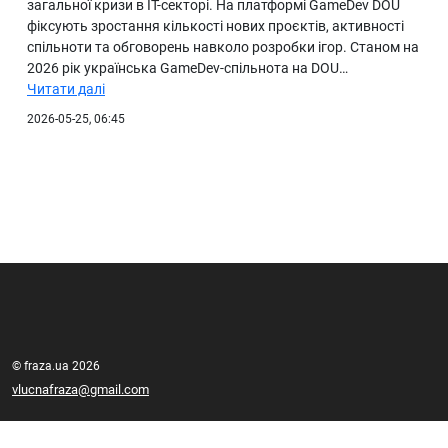
загальної кризи в IT-секторі. На платформі GameDev DOU
фіксують зростання кількості нових проєктів, активності
спільноти та обговорень навколо розробки ігор. Станом на
2026 рік українська GameDev-спільнота на DOU…
Читати далі
2026-05-25, 06:45
© fraza.ua 2026
vlucnafraza@gmail.com