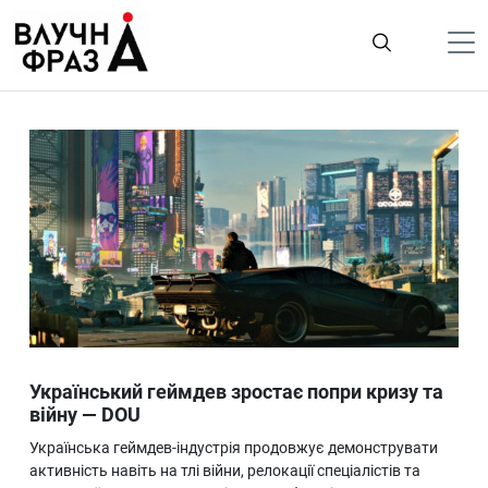
К
содержимому
Політика
Гроші
Життя
Лайфстайл
ТехноНаука
Людина
Корисності
Український геймдев зростає попри кризу та
Ukraine
війну — DOU
Про нас
Українська геймдев-індустрія продовжує демонструвати
активність навіть на тлі війни, релокації спеціалістів та