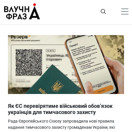
К
содержимому
Політика
Гроші
Життя
Лайфстайл
ТехноНаука
Людина
Корисності
Як ЄС перевірятиме військовий обов’язок
Ukraine
українців для тимчасового захисту
Про нас
Рада Європейського Союзу запровадила нові правила
надання тимчасового захисту громадянам України, які