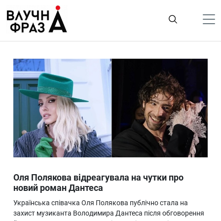
К
содержимому
Політика
Гроші
Життя
Лайфстайл
ТехноНаука
Людина
Корисності
Оля Полякова відреагувала на чутки про
Ukraine
новий роман Дантеса
Про нас
Українська співачка Оля Полякова публічно стала на
захист музиканта Володимира Дантеса після обговорення