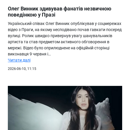
Олег Винник здивував фанатів незвичною
поведінкою у Празі
Український співак Олег Винник опублікував у соцмережах
відео з Праги, на якому несподівано почав гавкати посеред
вулиці. Ролик швидко привернув увагу шанувальників
артиста та став предметом активного обговорення в
мережі. Відео було оприлюднене на офіційній сторінці
виконавця 9 червня і…
Читати далі
2026-06-10, 11:15