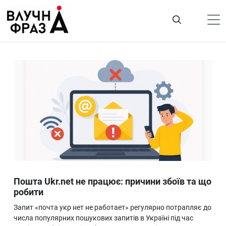
К
содержимому
Політика
Гроші
Життя
Лайфстайл
ТехноНаука
Людина
Корисності
Пошта Ukr.net не працює: причини збоїв та що
Ukraine
робити
Про нас
Запит «почта укр нет не работает» регулярно потрапляє до
числа популярних пошукових запитів в Україні під час