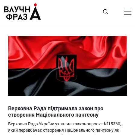
К
содержимому
Політика
Гроші
Життя
Лайфстайл
ТехноНаука
Людина
Корисності
Верховна Рада підтримала закон про
Ukraine
створення Національного пантеону
Про нас
Верховна Рада України ухвалила законопроєкт №15360,
який передбачає створення Національного пантеону як