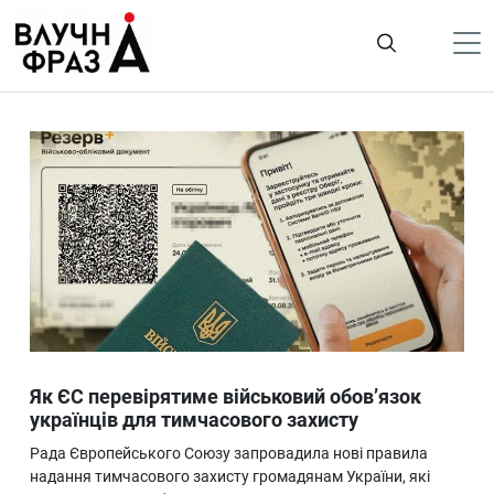
К
содержимому
Політика
Гроші
Життя
Лайфстайл
ТехноНаука
Людина
Корисності
Як ЄС перевірятиме військовий обов’язок
Ukraine
українців для тимчасового захисту
Про нас
Рада Європейського Союзу запровадила нові правила
надання тимчасового захисту громадянам України, які