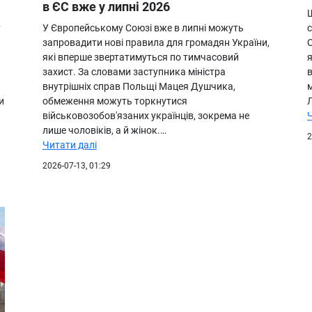
в ЄС вже у липні 2026
у
У Європейському Союзі вже в липні можуть
запровадити нові правила для громадян України,
С
які вперше звертатимуться по тимчасовий
я
захист. За словами заступника міністра
в
внутрішніх справ Польщі Мацея Душчика,
м
и
обмеження можуть торкнутися
військовозобов'язаних українців, зокрема не
лише чоловіків, а й жінок.…
2
Читати далі
2026-07-13, 01:29