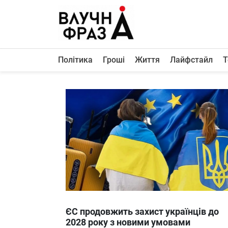
К
содержимому
Політика
Гроші
Життя
Лайфстайл
Т
Політика
Гроші
Життя
Лайфстайл
ТехноНаука
Людина
Корисності
Ukraine
ЄС продовжить захист українців до
Про нас
2028 року з новими умовами