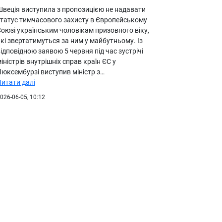
Швеція виступила з пропозицією не надавати
статус тимчасового захисту в Європейському
оюзі українським чоловікам призовного віку,
кі звертатимуться за ним у майбутньому. Із
ідповідною заявою 5 червня під час зустрічі
іністрів внутрішніх справ країн ЄС у
Люксембурзі виступив міністр з…
Читати далі
026-06-05, 10:12