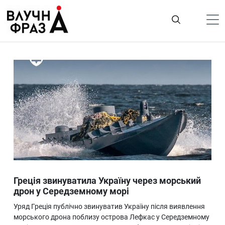
К
содержимому
Політика
Гроші
Життя
Лайфстайл
ТехноНаука
Людина
Корисності
Греція звинуватила Україну через морський
Ukraine
дрон у Середземному морі
Про нас
Уряд Греція публічно звинуватив Україну після виявлення
морського дрона поблизу острова Лефкас у Середземному