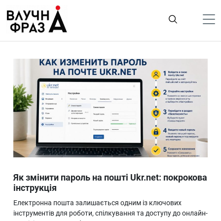
К
содержимому
Політика
Гроші
Життя
Лайфстайл
ТехноНаука
Людина
Корисності
Як змінити пароль на пошті Ukr.net: покрокова
Ukraine
інструкція
Про нас
Електронна пошта залишається одним із ключових
інструментів для роботи, спілкування та доступу до онлайн-