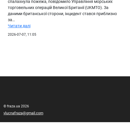
спалахнула пожежа, повідомило Управління морських
торговельних операцій Великої Британії (UKMTO). За
даними британської сторони, інцидент стався приблизно
за…
Читати далі
2026-07-07, 11:05
© fraza.ua 2026
vlucnafraza@gmail.com