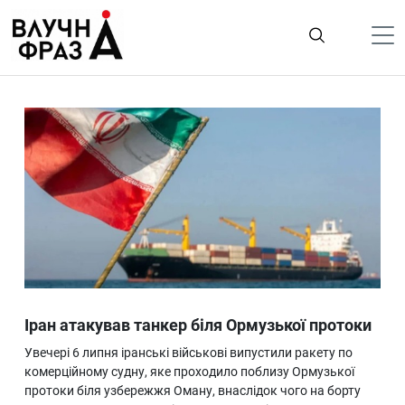
К
содержимому
Політика
Гроші
Життя
Лайфстайл
ТехноНаука
Людина
Корисності
Іран атакував танкер біля Ормузької протоки
Ukraine
Увечері 6 липня іранські військові випустили ракету по
Про нас
комерційному судну, яке проходило поблизу Ормузької
протоки біля узбережжя Оману, внаслідок чого на борту