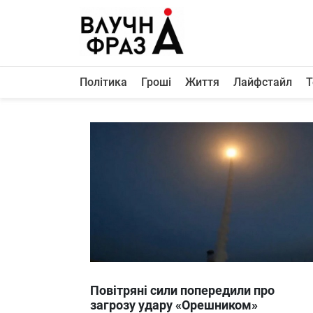
К
содержимому
Політика
Гроші
Життя
Лайфстайл
Т
Політика
Гроші
Життя
Лайфстайл
ТехноНаука
Людина
Корисності
Ukraine
Повітряні сили попередили про
Про нас
загрозу удару «Орешником»