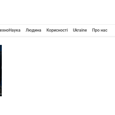
ехноНаука
Людина
Корисності
Ukraine
Про нас