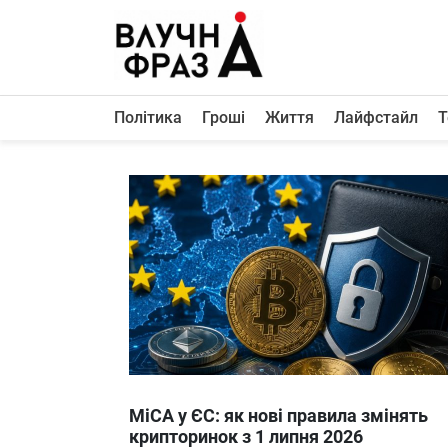
К
содержимому
Політика
Гроші
Життя
Лайфстайл
Т
Політика
Гроші
Життя
Лайфстайл
ТехноНаука
Людина
Корисності
Ukraine
MiCA у ЄС: як нові правила змінять
Про нас
крипторинок з 1 липня 2026