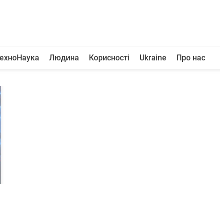
ехноНаука
Людина
Корисності
Ukraine
Про нас