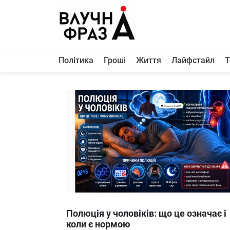
К
содержимому
Політика
Гроші
Життя
Лайфстайл
Т
Політика
Гроші
Життя
Лайфстайл
ТехноНаука
Людина
Корисності
Ukraine
Полюція у чоловіків: що це означає і
Про нас
коли є нормою