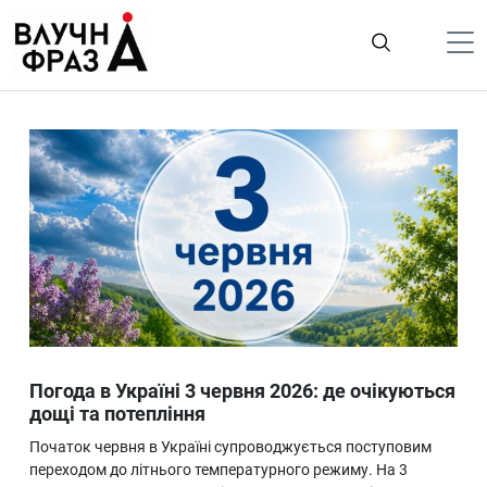
К
содержимому
Політика
Гроші
Життя
Лайфстайл
ТехноНаука
Людина
Корисності
Погода в Україні 3 червня 2026: де очікуються
Ukraine
дощі та потепління
Про нас
Початок червня в Україні супроводжується поступовим
переходом до літнього температурного режиму. На 3