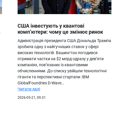
США інвестують у квантові
в
комп’ютери: чому це змінює ринок
Адміністрація президента США Дональда Трампа
зробила одну з найгучніших ставок у сфері
високих технологій. Вашингтон погодився
я
отримати частки на $2 млрд одразу у дев’яти
компаніях, пов’язаних із квантовими
обчисленнями. До списку увійшли технологічні
гіганти та перспективні стартапи: IBM
GlobalFoundries D-Wave…
Читати далі
2026-05-21, 09:31