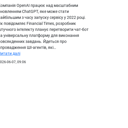
Компанія OpenAI працює над масштабним
оновленням ChatGPT, яке може стати
айбільшим з часу запуску сервісу у 2022 році.
к повідомляє Financial Times, розробник
штучного інтелекту планує перетворити чат-бот
на універсальну платформу для виконання
повсякденних завдань. Йдеться про
провадження ШІ-агентів, які…
Читати далі
026-06-07, 09:06