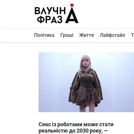
К
содержимому
Політика
Гроші
Життя
Лайфстайл
Т
Політика
Гроші
Життя
Лайфстайл
ТехноНаука
Людина
Корисності
Ukraine
Секс із роботами може стати
Про нас
реальністю до 2030 року, —