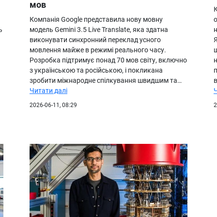
мов
Компанія Google представила нову мовну
ь
модель Gemini 3.5 Live Translate, яка здатна
н
виконувати синхронний переклад усного
Я
мовлення майже в режимі реального часу.
Розробка підтримує понад 70 мов світу, включно
з українською та російською, і покликана
зробити міжнародне спілкування швидшим та…
в
Читати далі
2026-06-11, 08:29
2