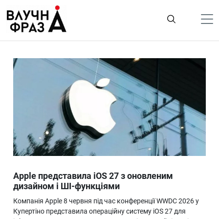
К
содержимому
Політика
Гроші
Життя
Лайфстайл
ТехноНаука
Людина
Корисності
Apple представила iOS 27 з оновленим
Ukraine
дизайном і ШІ-функціями
Про нас
Компанія Apple 8 червня під час конференції WWDC 2026 у
Купертіно представила операційну систему iOS 27 для