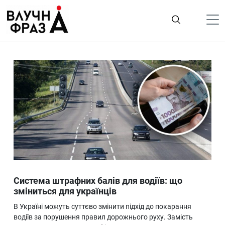
К
содержимому
Політика
Гроші
Життя
Лайфстайл
ТехноНаука
Людина
Корисності
Система штрафних балів для водіїв: що
Ukraine
зміниться для українців
Про нас
В Україні можуть суттєво змінити підхід до покарання
водіїв за порушення правил дорожнього руху. Замість