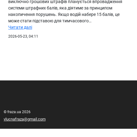
виключно грошових штрафів планується впровадження
системи штрафних балів, яка діятиме за принципом
накопичення порушень. Якщо водій набере 15 балів, це
може стати підставою для тимчасового…
Читати далі
2026-05-23, 04:11
© fraza.ua 2026
vlucnafraza@gmail.com