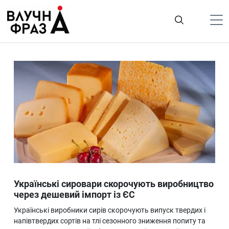
К
содержимому
Політика
Гроші
Життя
Лайфстайл
ТехноНаука
Людина
Корисності
Українські сировари скорочують виробництво
Ukraine
через дешевий імпорт із ЄС
Про нас
Українські виробники сирів скорочують випуск твердих і
напівтвердих сортів на тлі сезонного зниження попиту та