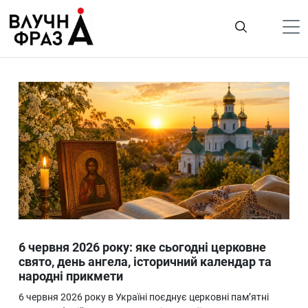
К
содержимому
Політика
Гроші
Життя
Лайфстайл
ТехноНаука
Людина
Корисності
6 червня 2026 року: яке сьогодні церковне
Ukraine
свято, день ангела, історичний календар та
народні прикмети
Про нас
6 червня 2026 року в Україні поєднує церковні пам’ятні