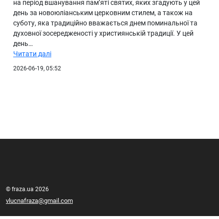
на період вшанування пам’яті святих, яких згадують у цей
день за новоюліанським церковним стилем, а також на
суботу, яка традиційно вважається днем поминальної та
духовної зосередженості у християнській традиції. У цей
день…
Читати далі
2026-06-19, 05:52
© fraza.ua 2026
vlucnafraza@gmail.com