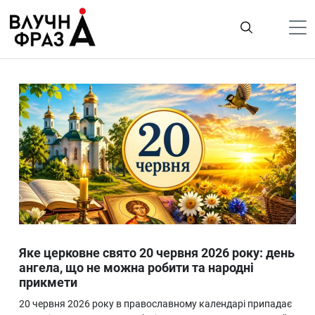
К
содержимому
Політика
Гроші
Життя
Лайфстайл
ТехноНаука
Людина
Корисності
Яке церковне свято 20 червня 2026 року: день
Ukraine
ангела, що не можна робити та народні
прикмети
Про нас
20 червня 2026 року в православному календарі припадає