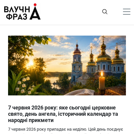
К
содержимому
Політика
Гроші
Життя
Лайфстайл
ТехноНаука
Людина
Корисності
7 червня 2026 року: яке сьогодні церковне
Ukraine
свято, день ангела, історичний календар та
народні прикмети
Про нас
7 червня 2026 року припадає на неділю. Цей день поєднує