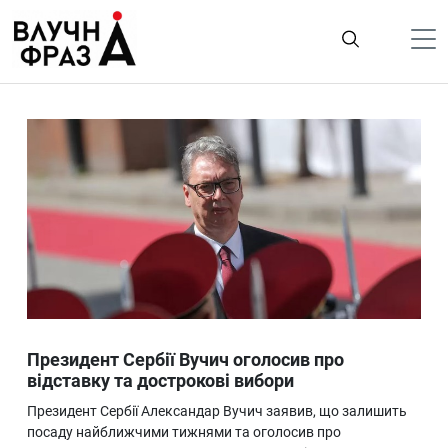
К
содержимому
Політика
Гроші
Життя
Лайфстайл
ТехноНаука
Людина
Корисності
Президент Сербії Вучич оголосив про
Ukraine
відставку та дострокові вибори
Про нас
Президент Сербії Александар Вучич заявив, що залишить
посаду найближчими тижнями та оголосив про