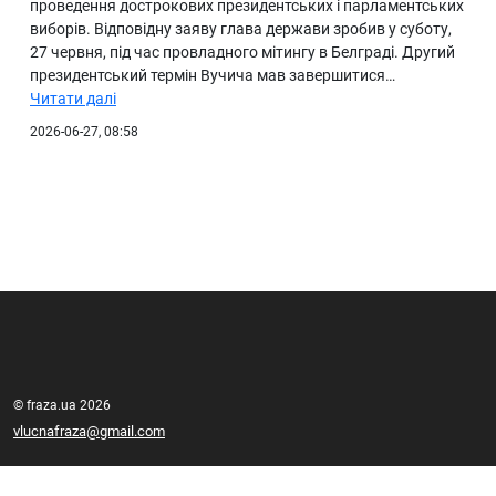
проведення дострокових президентських і парламентських
виборів. Відповідну заяву глава держави зробив у суботу,
27 червня, під час провладного мітингу в Белграді. Другий
президентський термін Вучича мав завершитися…
Читати далі
2026-06-27, 08:58
© fraza.ua 2026
vlucnafraza@gmail.com