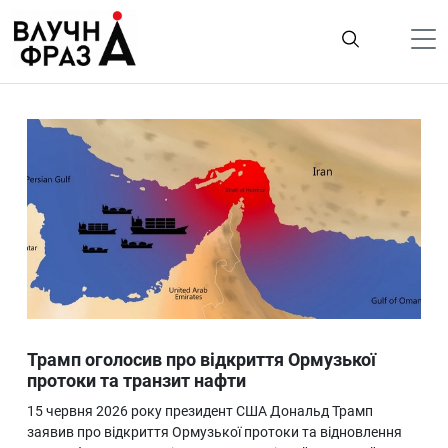
К
содержимому
Політика
Гроші
Життя
Лайфстайл
ТехноНаука
Людина
Корисності
Трамп оголосив про відкриття Ормузької
Ukraine
протоки та транзит нафти
Про нас
15 червня 2026 року президент США Дональд Трамп
заявив про відкриття Ормузької протоки та відновлення