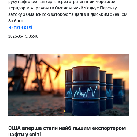
руху нафтових танкерів через стратегічний морський
коридор між Іраном та Оманом, який з’єднує Перську
затоку з Оманською затокою та далі з Індійським океаном.
За його…
Читати далі
2026-06-15, 05:46
США вперше стали найбільшим експортером
нафти у світі