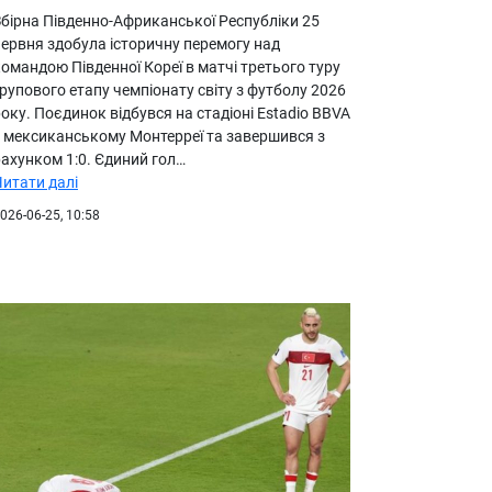
Збірна Південно-Африканської Республіки 25
червня здобула історичну перемогу над
омандою Південної Кореї в матчі третього туру
рупового етапу чемпіонату світу з футболу 2026
оку. Поєдинок відбувся на стадіоні Estadio BBVA
у мексиканському Монтерреї та завершився з
рахунком 1:0. Єдиний гол…
Читати далі
026-06-25, 10:58