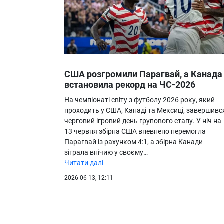
США розгромили Парагвай, а Канада
встановила рекорд на ЧС-2026
На чемпіонаті світу з футболу 2026 року, який
проходить у США, Канаді та Мексиці, завершивс
черговий ігровий день групового етапу. У ніч на
13 червня збірна США впевнено перемогла
Парагвай із рахунком 4:1, а збірна Канади
зіграла внічию у своєму…
Читати далі
2026-06-13, 12:11