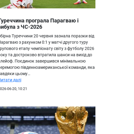
Туреччина програла Парагваю і
вибула з ЧС-2026
бірна Туреччини 20 червня зазнала поразки від
арагваю з рахунком 0:1 у матчі другого туру
рупового етапу чемпіонату світу з футболу 2026
оку та достроково втратила шанси на вихід до
плейоф. Поєдинок завершився мінімальною
перемогою південноамериканської команди, яка
завдяки цьому…
Читати далі
026-06-20, 10:21