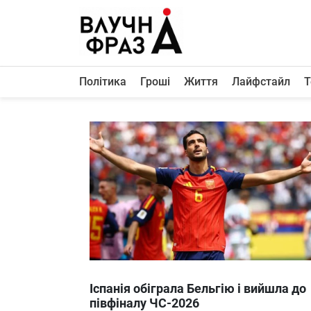
К
содержимому
Політика
Гроші
Життя
Лайфстайл
Т
Політика
Гроші
Життя
Лайфстайл
ТехноНаука
Людина
Корисності
Ukraine
Іспанія обіграла Бельгію і вийшла до
Про нас
півфіналу ЧС-2026