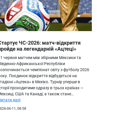
Стартує ЧС-2026: матч-відкриття
пройде на легендарній «Ацтеці»
11 червня матчем між збірними Мексики та
Південно-Африканської Республіки
розпочинається чемпіонат світу з футболу 2026
року. Поєдинок-відкриття відбудеться на
тадіоні «Ацтека» в Мехіко. Турнір уперше в
сторії проходитиме одразу в трьох країнах —
ексиці, США та Канаді, а також стане…
Читати далі
026-06-11, 08:58