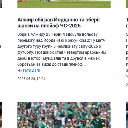
Алжир обіграв Йорданію та зберіг
шанси на плейоф ЧС-2026
Збірна Алжиру 23 червня здобула вольову
З
перемогу над Йорданією з рахунком 2:1 у матчі
П
з
другого туру групи J чемпіонату світу-2026 з
г
футболу. Поєдинок став четвертим арабським
р
дербі в історії мундіалів та відбувся в межах
а
боротьби за вихід до стадії плейоф.…
Читати далі
2026-06-23, 10:04
2