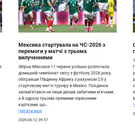
Мексика стартувала на ЧС-2026 з
перемоги у матчі з трьома
вилученнями
я
Збірна Мексики 11 червня успішно розпочала
домашній чемпіонат світу з футболу 2026 року,
обігравши Південну Африку з рахунком 2:0 у
стартовому матчі турніру в Мехіко. Поєдинок
с
запам’ятався не лише двома забитими м’ячами,
і
а й одразу трьома прямими червоними
М
картками, що…
Читати далі
2
2026-06-12, 09:57