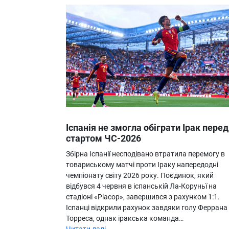
Іспанія не змогла обіграти Ірак перед
стартом ЧС-2026
Збірна Іспанії несподівано втратила перемогу в
товариському матчі проти Іраку напередодні
чемпіонату світу 2026 року. Поєдинок, який
відбувся 4 червня в іспанській Ла-Коруньї на
стадіоні «Ріасор», завершився з рахунком 1:1.
Іспанці відкрили рахунок завдяки голу Феррана
Торреса, однак іракська команда…
Читати далі