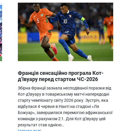
Франція сенсаційно програла Кот-
д’Івуару перед стартом ЧС-2026
Збірна Франції зазнала несподіваної поразки від
Кот-д'Івуару в товариському матчі напередодні
старту чемпіонату світу 2026 року. Зустріч, яка
відбулася 4 червня в Нанті на стадіоні «Ля
Божуар», завершилася перемогою африканської
команди з рахунком 2:1. Для Кот-д'Івуару цей
результат став однією…
Читати далі