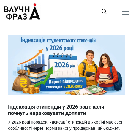
К
содержимому
Політика
Гроші
Життя
Лайфстайл
ТехноНаука
Людина
Корисності
Індексація стипендій у 2026 році: коли
Ukraine
почнуть нараховувати доплати
Про нас
У 2026 році порядок індексації стипендій в Україні має свої
особливості через норми закону про державний бюджет.