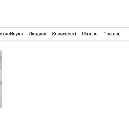
ехноНаука
Людина
Корисності
Ukraine
Про нас