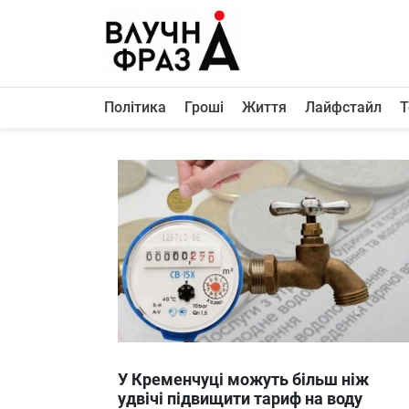
К
содержимому
Політика
Гроші
Життя
Лайфстайл
Т
Політика
Гроші
Життя
Лайфстайл
ТехноНаука
Людина
Корисності
Ukraine
У Кременчуці можуть більш ніж
Про нас
удвічі підвищити тариф на воду