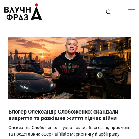
К
содержимому
Політика
Гроші
Життя
Лайфстайл
ТехноНаука
Людина
Корисності
Блогер Олександр Слобоженко: скандали,
Ukraine
викриття та розкішне життя підчас війни
Про нас
Олександр Слобоженко — український блогер, підприємець
та представник сфери affiliate-маркетингу й арбітражу