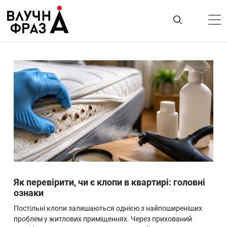
К
содержимому
Політика
Гроші
Життя
Лайфстайл
ТехноНаука
Людина
Корисності
Як перевірити, чи є клопи в квартирі: головні
Ukraine
ознаки
Про нас
Постільні клопи залишаються однією з найпоширеніших
проблем у житлових приміщеннях. Через прихований