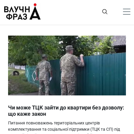
К
содержимому
Політика
Гроші
Життя
Лайфстайл
ТехноНаука
Людина
Корисності
Чи може ТЦК зайти до квартири без дозволу:
Ukraine
що каже закон
Про нас
Питання повноважень територіальних центрів
комплектування та соціальної підтримки (ТЦК та СП) під