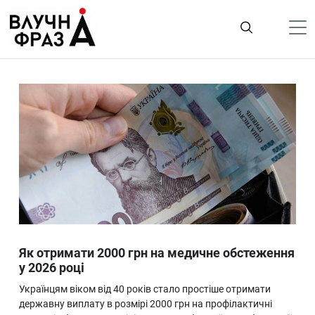
К
содержимому
Політика
Гроші
Життя
Лайфстайл
ТехноНаука
Людина
Корисності
Як отримати 2000 грн на медичне обстеження
Ukraine
у 2026 році
Про нас
Українцям віком від 40 років стало простіше отримати
державну виплату в розмірі 2000 грн на профілактичні